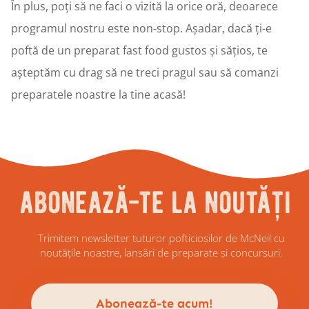
În plus, poți să ne faci o vizită la orice oră, deoarece
programul nostru este non-stop. Așadar, dacă ți-e
poftă de un preparat fast food gustos și sățios, te
așteptăm cu drag să ne treci pragul sau să comanzi
preparatele noastre la tine acasă!
abonează-te la noutăți
Trimitem newsletter tuturor pofticioșilor de McNeil cu
noutățile noastre, lansări de preparate și concursuri.
Abonează-te acum!