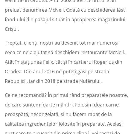
vechime în Oradea. Anul 2002 a fost cel în care am
preluat denumirea McNeil. Odată cu deschiderea fast
food-ului din pasajul situat în apropierea magazinului
Crișul.
Treptat, clienții noștri au devenit tot mai numeroși,
ceea ce ne-a ajutat să deschidem restaurante McNeil.
Atât în stațiunea Felix, cât și în cartierul Rogerius din
Oradea. Din anul 2016 ne puteți găsi pe strada
Republicii, iar din 2018 pe strada Nufărului.
Ce ne recomandă? În primul rând preparatele noastre,
de care suntem foarte mândri. Folosim doar carne
proaspătă, necongelată, și nu facem rabat de la
calitatea ingredientelor folosite în preparate. Același
gust care te-a cucerit din prima clipă îl vei regăsi de